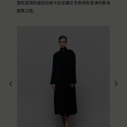
宽松高领的版型如斯卡拉名媛在冬夜奔赴首演时裹身
御寒之袍。