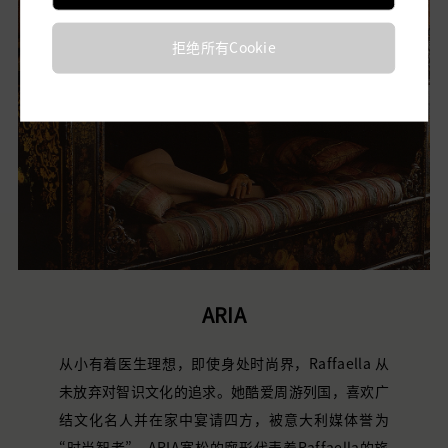
拒绝所有Cookie
ARIA
从小有着医生理想，即使身处时尚界，Raffaella 从
未放弃对智识文化的追求。她酷爱周游列国，喜欢广
结文化名人并在家中宴请四方，被意大利媒体誉为
“时尚
智者
”。
ARIA宽松的廓形代表着
Raffaella
的旅