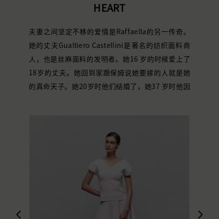
HEART
夫妻之间
坚定不移的爱情
是Raffaella的另一传奇。
她的
丈夫Gualtiero Castellini是著名的纺织面料商
人，
也
是丝麻面料的发明者。
她
16 岁的时候爱上了
18岁的
丈夫。
她
回到家跟保姆说
她
要嫁的人就是
她
的真命天子。
她
20岁时
他们
结婚了，
她
37 岁时他因
车祸去世。
Raffaella说，她的丈夫
是我
她
辈子唯一
爱过的男人
。 而品牌标志性的心心领针织套裙就象
征他们之间的
恋爱物语
，亦是灵魂伴侣的象征。