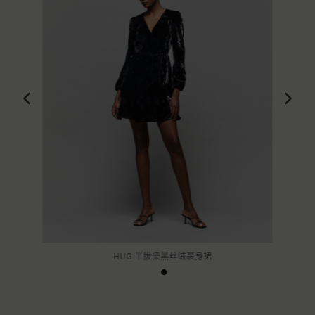
HUG 半拔染黑丝绒裹身裙