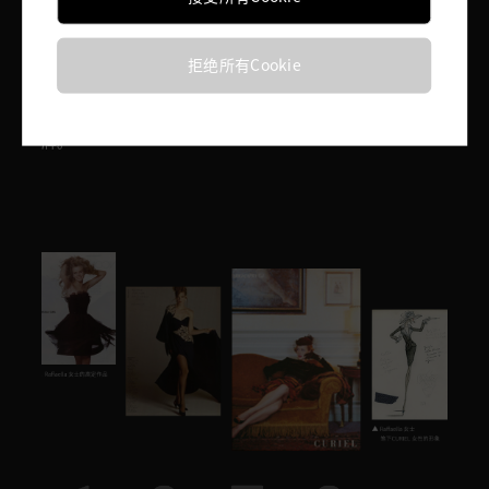
进军国际
拒绝所有Cookie
Gigliola女士是致力于以全球化视野推动意大利制造的先
锋。1960年，CURIEL成为第一个进驻伦敦精品百货
Harrods与纽约精品百货Bergdorf Goodman的意大利品
牌。