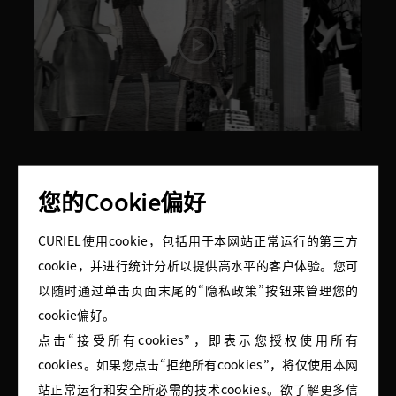
走出繁华的米兰街头，与时代脉动重叠，CURIELLINO灵动
您的Cookie偏好
而开放的风格语言跨越大西洋吸引着美国传奇百货
Bergdorf Goodman的关注,1953年，CURIEL将意大利风
CURIEL使用cookie，包括用于本网站正常运行的第三方
情带上纽约的时尚舞台。比起时髦，确切地说，这是一种
cookie，并进行统计分析以提供高水平的客户体验。您可
不可错认的风格。彼时，“意大利制造”成为了比法国高级
以随时通过单击页面末尾的“隐私政策”按钮来管理您的
定制更具吸引力的选择，CURIELLINO化身为意式小黑裙的
cookie偏好。
代名词，见证了意大利黄金时代的品味与想象。
点击“接受所有cookies”，即表示您授权使用所有
cookies。如果您点击“拒绝所有cookies”，将仅使用本网
站正常运行和安全所必需的技术cookies。欲了解更多信