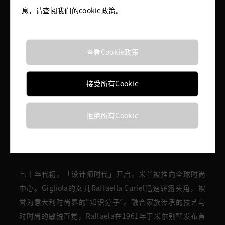
第八章：Raffaella Curiel
息，请查阅我们的cookie政策。
查看Cookie政策
接受所有Cookie
拒绝所有Cookie
七十年代初，「设计师时代」开启，米兰被推向全球时尚
中心。Gigliola的女儿Raffaella Curiel迅速崭露头角，被
誉为意大利时尚界的“知识分子”。融合家族传承的技艺与
对时尚的敏锐直觉，Raffaela在1961年于米尔别墅发布首