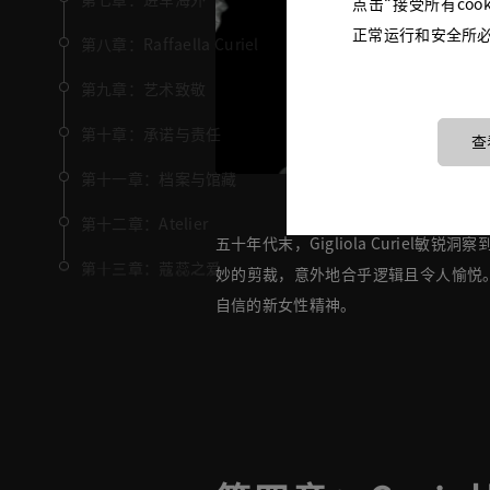
点击“接受所有coo
正常运行和安全所必需
第八章：Raffaella Curiel
第九章：艺术致敬
第十章：承诺与责任
查
第十一章：档案与馆藏
第十二章：Atelier
五十年代末，Gigliola Curiel
第十三章：蔻蕊之爱
妙的剪裁，意外地合乎逻辑且令人愉悦。
自信的新女性精神。