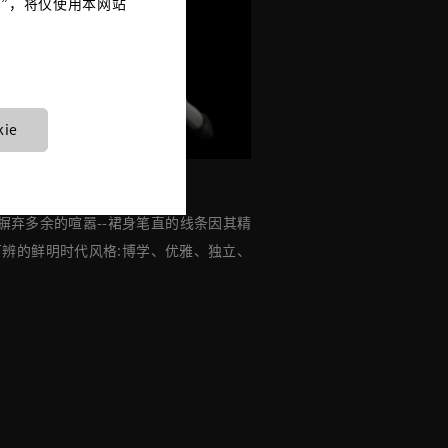
es”，将仅使用本网站
ie
而生。摒弃多余的喧嚣--裙身笔直的线条因其精
可辨的鲜明时代风格:博学、优雅、独立、