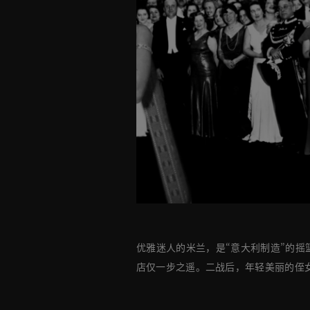
优雅迷人的米兰，是“意大利制造”的摇篮。C
店仅一步之遥。二战后，年轻美丽的侄女Gi