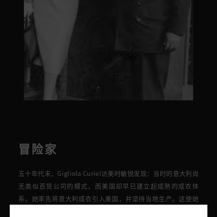
冒险家
五十年代末，Gigliola Curiel
访美时敏锐发现：
当时的
意大利尚
无类似
百货公司的
模式，
而
美国
却早
已建立起成熟的成衣体
系。她率先将意大利成衣引入美国，并坚持当地生产。
这
使她
在1958年
成为第一位为伦敦
Harrods
百货和
纽约
Bergdorf