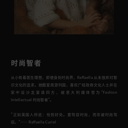
时尚智者
从小有着医生理想，即使身处时尚界，Raffaella 从未放弃对智
识文化的追求
。
她酷爱周游列国，喜欢广结
政商
文化
人士
并在
家中
设沙龙
宴请四方，被意大利媒体誉为“
Fashion
Intellectual 时尚智者
”。
"
正如英国人所说：恰到好处。要驾驭时尚，而非被时尚驾
驭。
"—— Raffaella Curiel