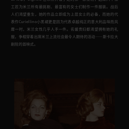
工匠
为米兰所有最挑剔、最富有的女士们
制作一件服装
。
战后
人们渴望重生，
她的作品立即成为
上
层女士的必备，
而她的代
表作Curiellino小黑裙更是因为代表卓越纯正的意大利品味而风
靡一时，米兰女性几乎人手一件。名媛贵妇
都渴望拥有她的礼
服，争相
穿着出席
米兰上流
社会
最令人期待
的
活动——斯卡拉大
剧院的首映式。