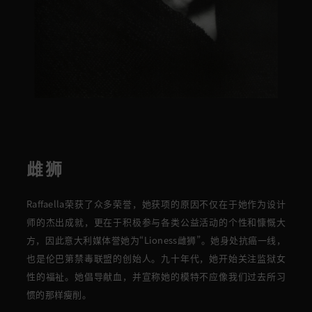
雌狮
Raffaella
荣获了众多荣誉，她获项的原因不仅在于她作为设计
师的杰出成就，更在于积极参与各类公益活动的个性和慷慨大
方
，因此意大利媒体誉她为“Lioness雌狮”。
她身处抗癌一线，
也是伦巴第禁毒联盟的创始人。九十年代，她开始关注
监狱
女
性
的福祉。她
倡导献血
，并宣
称她的模特不应像我们过去所习
惯的那样瘦削。