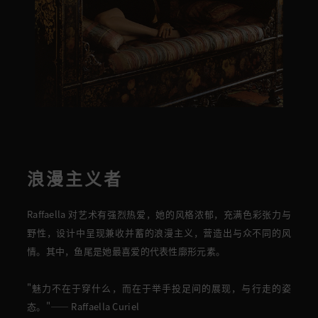
浪漫主义者
Raffaella
对艺术有强烈热爱，
她的
风格浓郁，充满色彩张力与
野性，设计中呈现兼收并蓄的浪漫主义
，
营造出与众不同的
风
情
。
其中，鱼尾是她最喜爱的代表性廓形元素。
"
魅力不在于穿什么，而在于
举手投足间的展现，与行走的姿
态。"—— Raffaella Curiel