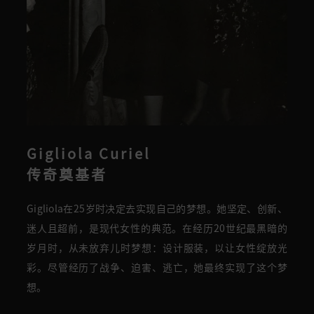
Gigliola Curiel
传奇奠基者
Gigliola
在25岁时决定去实现自己的梦想。
她
坚定、创新、
迷人且超前
，
是现代女性的典范
。
在经历20世纪最黑暗的
岁月时，从未放弃儿时梦想
：
设计服装
，以
让女性绽放光
彩。尽管经历了战争、迫害、逃亡，
她最终
实现了这个梦
想
。