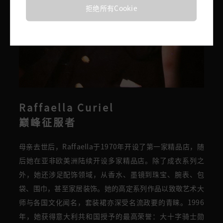
拒绝所有Cookie
Raffaella Curiel
巅峰征服者
母亲去世后，
Raffaella
于1970年开设了第一家精品店，随
后
她在亚非欧美洲
陆续开设多家精品店
。除了
成衣系列
之
外
，
她
还涉足配饰领域，从
香水、墨镜
到珠宝、腕表、包
袋、围巾，甚至家居装饰。她的
高定系列作品以致敬艺术大
师与各国文化闻名，套装裙亦
深受名流政要的青睐
。1996
年，她获得意大利共和国授予的最高荣誉：大十字骑士勋