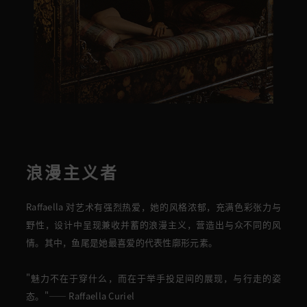
浪漫主义者
Raffaella
对艺术有强烈热爱，
她的
风格浓郁，充满色彩张力与
野性，设计中呈现兼收并蓄的浪漫主义
，
营造出与众不同的
风
情
。
其中，鱼尾是她最喜爱的代表性廓形元素。
"
魅力不在于穿什么，而在于
举手投足间的展现，与行走的姿
态。"—— Raffaella Curiel