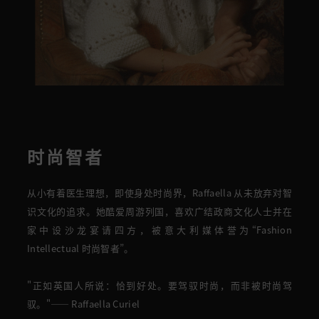
时尚智者
从小有着医生理想，即使身处时尚界，Raffaella 从未放弃对智
识文化的追求
。
她酷爱周游列国，喜欢广结
政商
文化
人士
并在
家中
设沙龙
宴请四方，被意大利媒体誉为“
Fashion
Intellectual 时尚智者
”。
"
正如英国人所说：恰到好处。要驾驭时尚，而非被时尚驾
驭。
"—— Raffaella Curiel