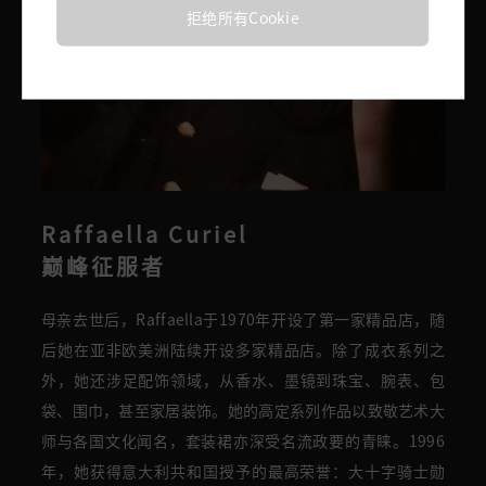
拒绝所有Cookie
Raffaella Curiel
巅峰征服者
母亲去世后，
Raffaella
于1970年开设了第一家精品店，随
后
她在亚非欧美洲
陆续开设多家精品店
。除了
成衣系列
之
外
，
她
还涉足配饰领域，从
香水、墨镜
到珠宝、腕表、包
袋、围巾，甚至家居装饰。她的
高定系列作品以致敬艺术大
师与各国文化闻名，套装裙亦
深受名流政要的青睐
。1996
年，她获得意大利共和国授予的最高荣誉：大十字骑士勋