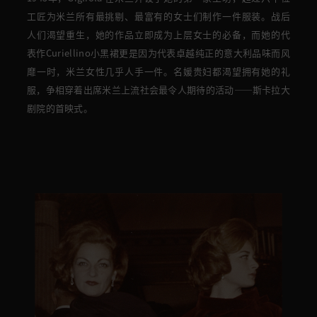
工匠
为米兰所有最挑剔、最富有的女士们
制作一件服装
。
战后
人们渴望重生，
她的作品立即成为
上
层女士的必备，
而她的代
表作Curiellino小黑裙更是因为代表卓越纯正的意大利品味而风
靡一时，米兰女性几乎人手一件。名媛贵妇
都渴望拥有她的礼
服，争相
穿着出席
米兰上流
社会
最令人期待
的
活动——斯卡拉大
剧院的首映式。