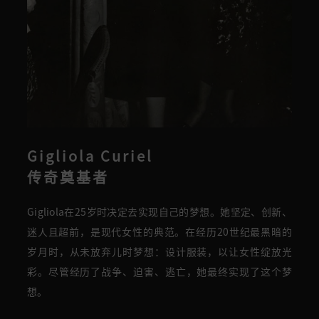
Gigliola Curiel
传奇奠基者
Gigliola
在25岁时决定去实现自己的梦想。
她
坚定、创新、
迷人且超前
，
是现代女性的典范
。
在经历20世纪最黑暗的
岁月时，从未放弃儿时梦想
：
设计服装
，以
让女性绽放光
彩。尽管经历了战争、迫害、逃亡，
她最终
实现了这个梦
想
。