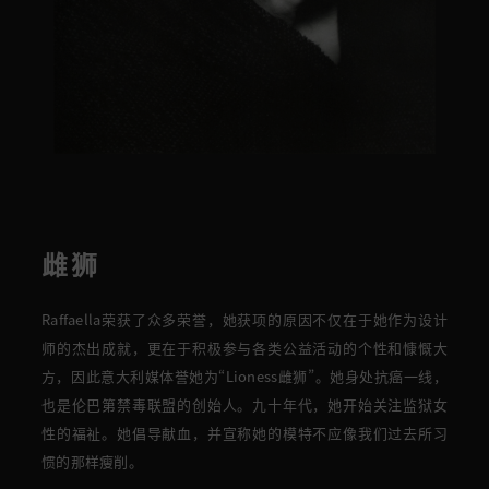
雌狮
Raffaella
荣获了众多荣誉，她获项的原因不仅在于她作为设计
师的杰出成就，更在于积极参与各类公益活动的个性和慷慨大
方
，因此意大利媒体誉她为“Lioness雌狮”。
她身处抗癌一线，
也是伦巴第禁毒联盟的创始人。九十年代，她开始关注
监狱
女
性
的福祉。她
倡导献血
，并宣
称她的模特不应像我们过去所习
惯的那样瘦削。