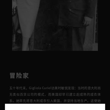
冒险家
五十年代末，Gigliola Curiel
访美时敏锐发现：
当时的
意大利尚
无类似
百货公司的
模式，
而
美国
却早
已建立起成熟的成衣体
系。她率先将意大利成衣引入美国，并坚持当地生产。
这
使她
在1958年
成为第一位为伦敦
Harrods
百货和
纽约
Bergdorf