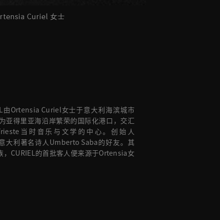
EL由Ortensia Curiel女士于意大利海滨城市
立。作为亚得里亚海沿岸繁荣的国际化港口，交汇
rieste当时音乐与文学的中心。创始人
士是意大利著名诗人Umberto Saba的好友。其
CURIEL的首批客人便来源于Ortensia女
。