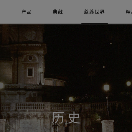
列
产品
典藏
蔻蕊世界
精
历 史