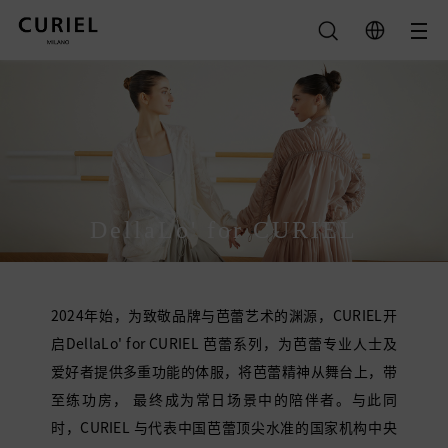
筛选
类别
全部
颜色
DellaLo' for CURIEL
Calliope
全部
Minerva
黑色
Brigid
清除
绿色
Diana
2024年始，为致敬品牌与芭蕾艺术的渊源，CURIEL开
紫色
Thalia
查询结果
启DellaLo' for CURIEL 芭蕾系列，为芭蕾专业人士及
裸色
Grace
米色
爱好者提供多重功能的体服，将芭蕾精神从舞台上，带
橙色
至练功房， 最终成为常日场景中的陪伴者。与此同
灰色
时，CURIEL 与代表中国芭蕾顶尖水准的国家机构中央
沙色