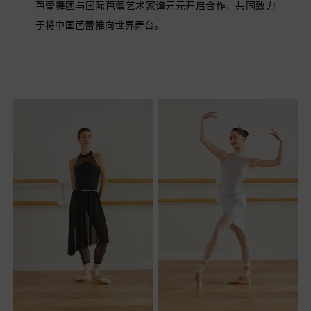
芭蕾舞团与国际芭蕾艺术家谭元元开启合作，共同致力
金色
于将中国芭蕾推向世界舞台。
黄色
粉色
蓝色
棕色
白色
红色