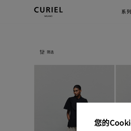
系
筛选
类别
全部
颜色
连衣裙
全部
半裙
黑色
夹克
清除
查询结果
绿色
大衣
紫色
上衣
裸色
裤子
您的Cook
米色