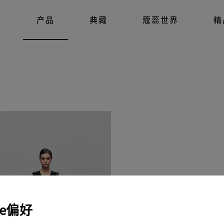
列
产品
典藏
蔻蕊世界
精
ie偏好