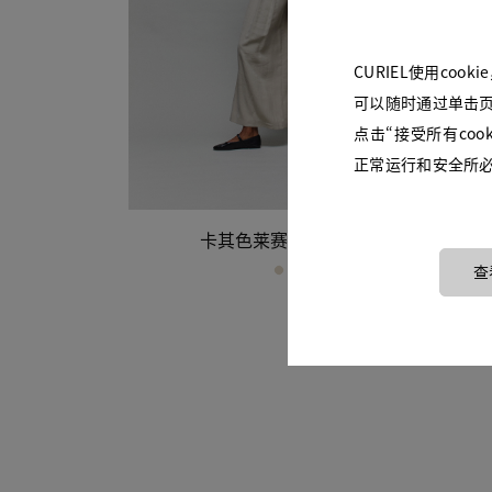
橙色
灰色
沙色
CURIEL使用co
金色
可以随时通过单击页
黄色
点击“接受所有coo
粉色
正常运行和安全所必需
蓝色
棕色
白色
卡其色莱赛尔阔腿裤
红色
查