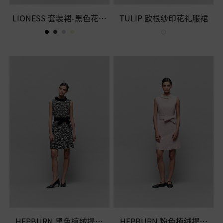
金色
LIONESS 套装裙-黑色花呢
TULIP 欧根纱印花礼服裙
黄色
半裙
粉色
蓝色
棕色
白色
红色
HEPBURN 黑色植绒提花
HEPBURN 粉色植绒提花