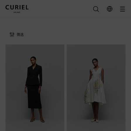
筛选
类别
全部
颜色
连衣裙
全部
半裙
黑色
夹克
清除
绿色
大衣
紫色
上衣
查询结果
裸色
裤子
米色
橙色
灰色
沙色