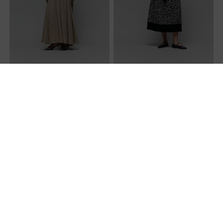
卡其绿色长款轻礼服
TULIP 拼接玫瑰连衣裙